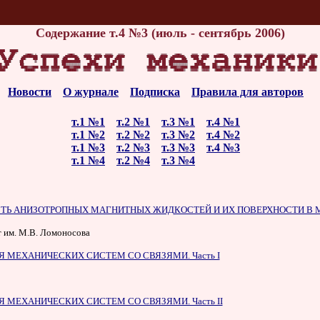
Содержание т.4 №3 (июль - сентябрь 2006)
Новости
О журнале
Подписка
Правила для авторов
т.1 №1
т.2 №1
т.3 №1
т.4 №1
т.1 №2
т.2 №2
т.3 №2
т.4 №2
т.1 №3
т.2 №3
т.3 №3
т.4 №3
т.1 №4
т.2 №4
т.3 №4
Ь АНИЗОТРОПНЫХ МАГНИТНЫХ ЖИДКОСТЕЙ И ИХ ПОВЕРХНОСТИ В 
 им. М.В. Ломоносова
 МЕХАНИЧЕСКИХ СИСТЕМ СО СВЯЗЯМИ. Часть I
МЕХАНИЧЕСКИХ СИСТЕМ СО СВЯЗЯМИ. Часть II