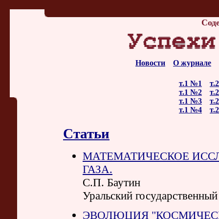
Сод
Новости
О журнале
т.1 №1
т.
т.1 №2
т.
т.1 №3
т.
т.1 №4
т.
Статьи
МАТЕМАТИЧЕСКОЕ ИСС
ГАЗА.
С.П. Баутин
Уральский государственный
ЭВОЛЮЦИЯ "КОСМИЧЕС